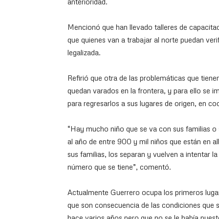
anterioridad.
Mencionó que han llevado talleres de capacit
que quienes van a trabajar al norte puedan veri
legalizada.
Refirió que otra de las problemáticas que tien
quedan varados en la frontera, y para ello se
para regresarlos a sus lugares de origen, en co
“Hay mucho niño que se va con sus familias o 
al año de entre 900 y mil niños que están en al
sus familias, los separan y vuelven a intentar l
número que se tiene”, comentó.
Actualmente Guerrero ocupa los primeros lugar
que son consecuencia de las condiciones que se
hace varios años pero que no se le había pues