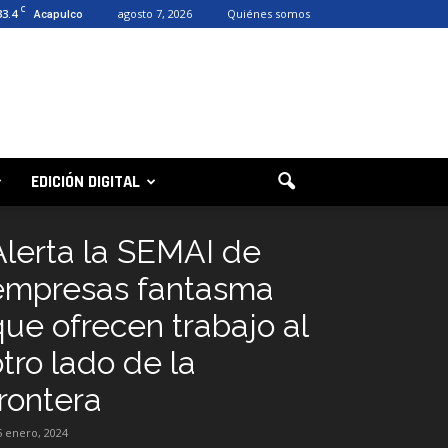
C
33.4
agosto 7, 2026
Quiénes somos
Acapulco
EDICIÓN DIGITAL
Alerta la SEMAI de
empresas fantasma
que ofrecen trabajo al
tro lado de la
frontera
5 enero, 2024