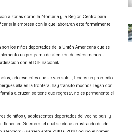
ación a zonas como la Montaña y la Región Centro para
ficar si la empresa con la que laboraran este formalmente
en son los niños deportados de la Unión Americana que se
 implemento un programa de atención de estos menores
ordinación con el DIF nacional.
solos, adolescentes que se van solos, teneos un promedio
bergues allá en la frontera, hay transito muchos llegan con
a familia a cruzar, se tiene que regresar, no es permanente el
es de niños y adolescentes deportados del vecino país, y
 tienen en Guerrero, el cual se viene arrastrando desde
to atención; Guerrero entre 2018 y 2020 ocupo el primer