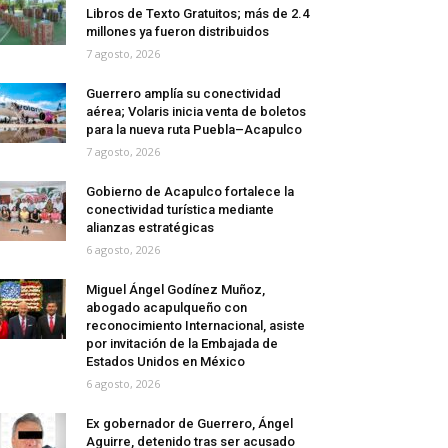
Libros de Texto Gratuitos; más de 2.4
millones ya fueron distribuidos
7 agosto, 2026
Guerrero amplía su conectividad
aérea; Volaris inicia venta de boletos
para la nueva ruta Puebla–Acapulco
7 agosto, 2026
Gobierno de Acapulco fortalece la
conectividad turística mediante
alianzas estratégicas
6 agosto, 2026
Miguel Ángel Godínez Muñoz,
abogado acapulqueño con
reconocimiento Internacional, asiste
por invitación de la Embajada de
Estados Unidos en México
6 agosto, 2026
Ex gobernador de Guerrero, Ángel
Aguirre, detenido tras ser acusado