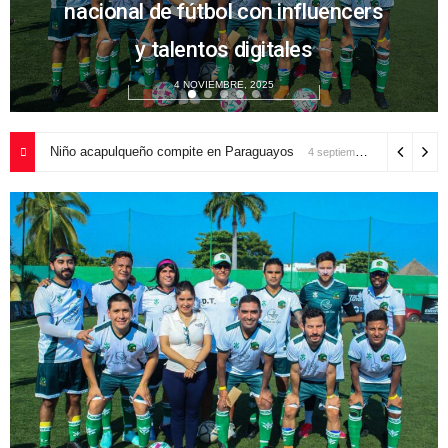
nacional de fútbol con influencers
Paraguayos
y talentos digitales
4 SEPTIEMBRE, 2024
4 NOVIEMBRE, 2025
Niño acapulqueño compite en Paraguayos
4 septiembre, 2024