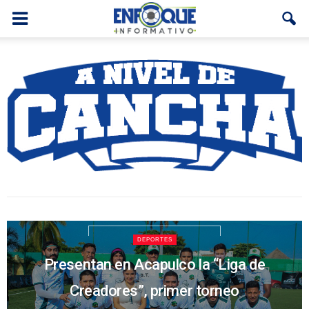
DEPORTES
Presentan en Acapulco la “Liga de
DEPORTES
Niño acapulqueño compite en
Creadores”, primer torneo