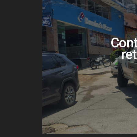
Cont
re