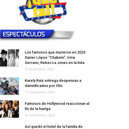
Carin León conquista la Arena GNP
22 julio, 2024
Los famosos que murieron en 2023:
Xavier López “Chabelo”, Irma
Serrano, Rebecca Jones en la lista
31 diciembre, 2023
Karely Ruiz entrega despensas a
damnificados por Otis
17 noviembre, 2023
Famosos de Hollywood reaccionan al
fin de la huelga
10 noviembre, 2023
Así quedó el hotel de la familia de