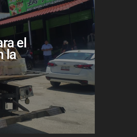
ra el
 la