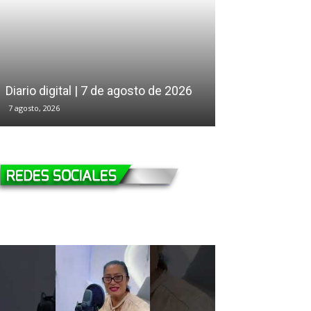
Diario digital | 7 de agosto de 2026
Diario digital 
7 agosto, 2026
6 agosto, 2026