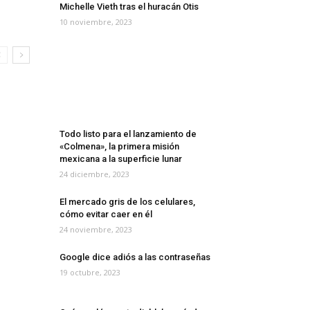
Michelle Vieth tras el huracán Otis
10 noviembre, 2023
México inicia este lunes su travesía
a la Luna de la mano de la NASA
7 enero, 2024
Todo listo para el lanzamiento de
«Colmena», la primera misión
mexicana a la superficie lunar
24 diciembre, 2023
El mercado gris de los celulares,
cómo evitar caer en él
24 noviembre, 2023
Google dice adiós a las contraseñas
19 octubre, 2023