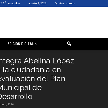
C
24.6
agosto 7, 2026
Quiénes somos
Acapulco
EDICIÓN DIGITAL
Integra Abelina López
a la ciudadanía en
evaluación del Plan
Municipal de
Desarrollo
 junio, 2026