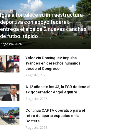
Iguala fortalece su infraestructura
deportiva con apoyo federal;
entrega el alcalde 2 nuevas canchas
de futbol rápido
7 agosto, 2026
Yoloczin Domínguez impulsa
avances en derechos humanos
desde el Congreso
7 agosto, 2026
A 12 años de los 43, la FGR detiene al
ex gobernador Ángel Aguirre
7 agosto, 2026
Continúa CAPTA operativo para el
retiro de aparta espacios en la
Costera
7 agosto, 2026