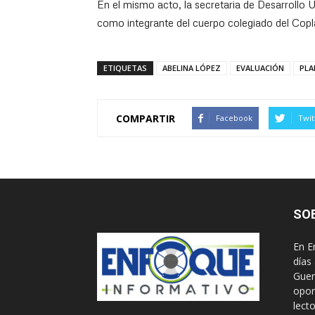
En el mismo acto, la secretaria de Desarrollo 
como integrante del cuerpo colegiado del Cop
ETIQUETAS
ABELINA LÓPEZ
EVALUACIÓN
PLA
COMPARTIR
Facebook
Twit
SO
En E
días
Guer
opor
lect