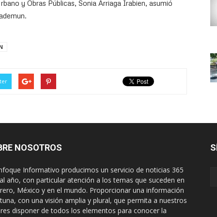
Urbano y Obras Públicas, Sonia Arriaga Irabien, asumió
lademun.
N
ter
BRE NOSOTROS
S
nfoque Informativo producimos un servicio de noticias 365
 al año, con particular atención a los temas que suceden en
rero, México y en el mundo. Proporcionar una información
tuna, con una visión amplia y plural, que permita a nuestros
ores disponer de todos los elementos para conocer la