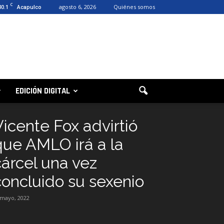
C
30.1
agosto 6, 2026
Quiénes somos
Acapulco
EDICIÓN DIGITAL
Vicente Fox advirtió
que AMLO irá a la
cárcel una vez
concluido su sexenio
 mayo, 2022