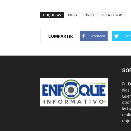
ETIQUETAS
AMLO
CÁRCEL
VICENTE FOX
COMPARTIR
Facebook
Twit
SO
En E
días
Guer
opor
lect
real
obje