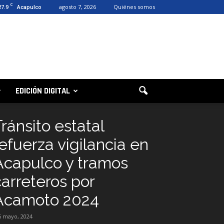
C
27.9
agosto 7, 2026
Quiénes somos
Acapulco
EDICIÓN DIGITAL
ránsito estatal
refuerza vigilancia en
Acapulco y tramos
carreteros por
Acamoto 2024
6 mayo, 2024