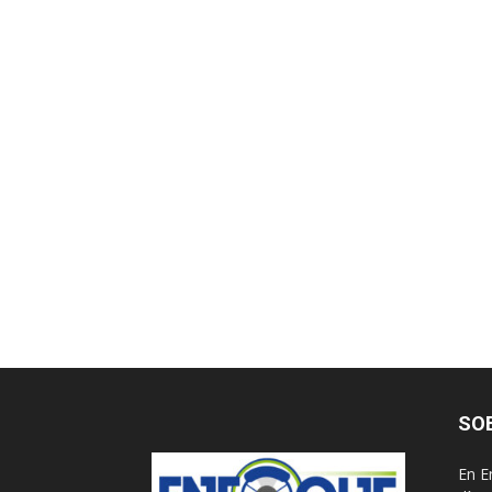
SO
En E