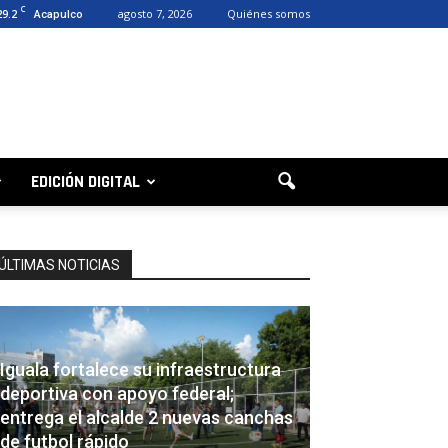
C
29.2
agosto 7, 2026
Quiénes somos
Acapulco
EDICIÓN DIGITAL
ÚLTIMAS NOTICIAS
Iguala fortalece su infraestructura
deportiva con apoyo federal;
entrega el alcalde 2 nuevas canchas
de futbol rápido