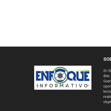
SO
En E
días
Guer
opor
lect
real
obje