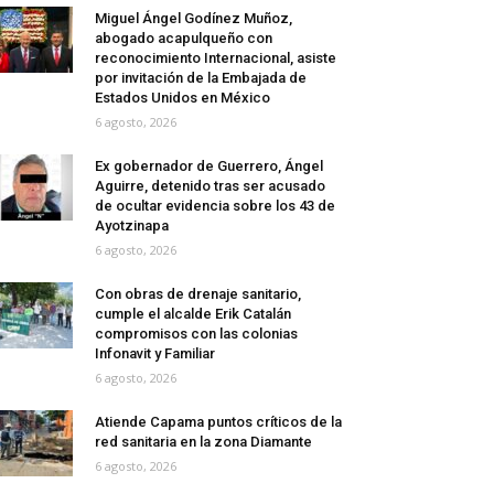
Miguel Ángel Godínez Muñoz,
abogado acapulqueño con
reconocimiento Internacional, asiste
por invitación de la Embajada de
Estados Unidos en México
6 agosto, 2026
Ex gobernador de Guerrero, Ángel
Aguirre, detenido tras ser acusado
de ocultar evidencia sobre los 43 de
Ayotzinapa
6 agosto, 2026
Con obras de drenaje sanitario,
cumple el alcalde Erik Catalán
compromisos con las colonias
Infonavit y Familiar
6 agosto, 2026
Atiende Capama puntos críticos de la
red sanitaria en la zona Diamante
6 agosto, 2026