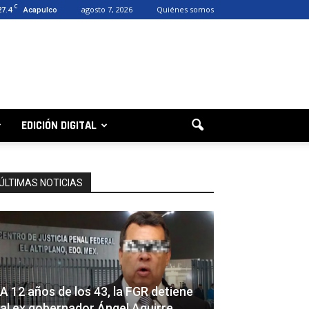
C
27.4
agosto 7, 2026
Quiénes somos
Acapulco
EDICIÓN DIGITAL
ÚLTIMAS NOTICIAS
A 12 años de los 43, la FGR detiene
al ex gobernador Ángel Aguirre