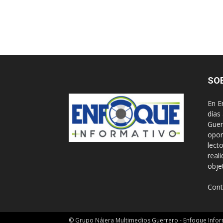
SO
En E
días
Guer
opor
lect
real
obje
Cont
© Grupo Nájera Multimedios Guerrero - Enfoque Infor