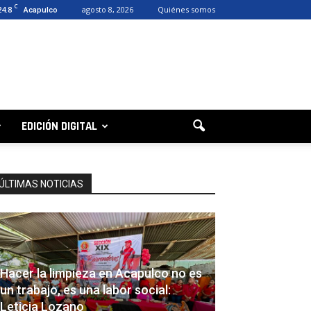
C
24.8
agosto 8, 2026
Quiénes somos
Acapulco
EDICIÓN DIGITAL
ÚLTIMAS NOTICIAS
Hacer la limpieza en Acapulco no es
un trabajo, es una labor social:
Leticia Lozano