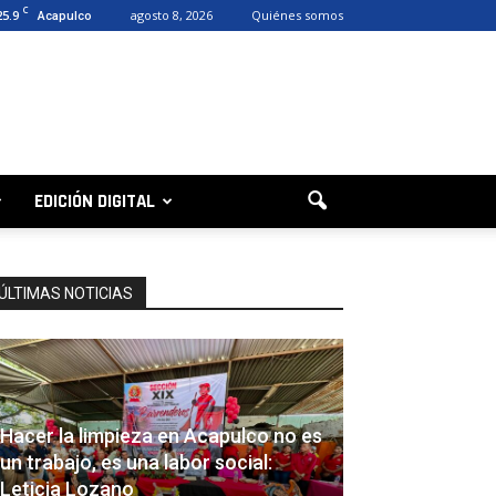
C
25.9
agosto 8, 2026
Quiénes somos
Acapulco
EDICIÓN DIGITAL
ÚLTIMAS NOTICIAS
Hacer la limpieza en Acapulco no es
un trabajo, es una labor social:
Leticia Lozano