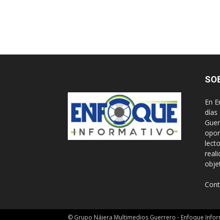
SO
En E
días
Guer
opor
lect
real
obje
Cont
© Grupo Nájera Multimedios Guerrero - Enfoque Infor