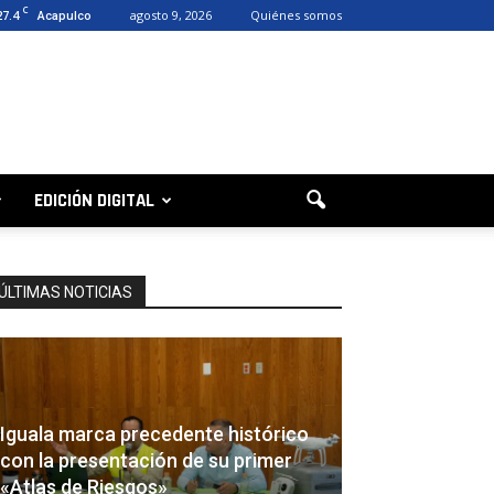
C
27.4
agosto 9, 2026
Quiénes somos
Acapulco
EDICIÓN DIGITAL
ÚLTIMAS NOTICIAS
Iguala marca precedente histórico
con la presentación de su primer
«Atlas de Riesgos»