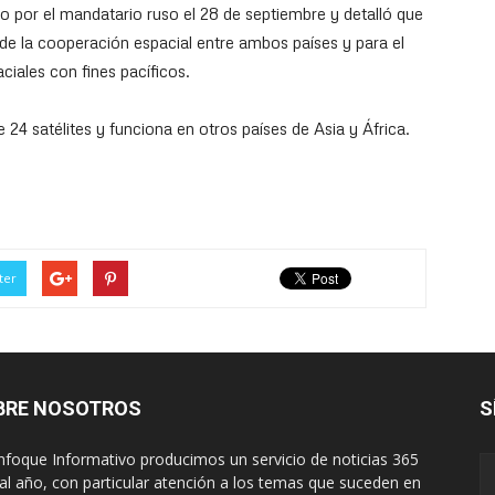
 por el mandatario ruso el 28 de septiembre y detalló que
o de la cooperación espacial entre ambos países y para el
ciales con fines pacíficos.
 24 satélites y funciona en otros países de Asia y África.
ter
BRE NOSOTROS
S
nfoque Informativo producimos un servicio de noticias 365
 al año, con particular atención a los temas que suceden en