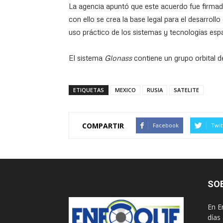
La agencia apuntó que este acuerdo fue firmado
con ello se crea la base legal para el desarroll
uso práctico de los sistemas y tecnologías espa
El sistema
Glonass
contiene un grupo orbital de
ETIQUETAS
MEXICO
RUSIA
SATELITE
COMPARTIR
Facebook
Twit
SO
En E
días