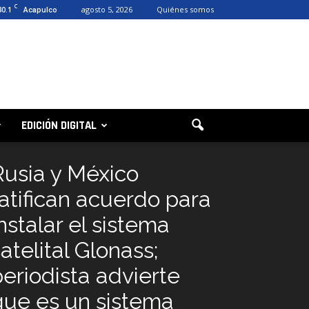
C
30.1
agosto 5, 2026
Quiénes somos
Acapulco
EDICIÓN DIGITAL
Rusia y México
ratifican acuerdo para
nstalar el sistema
atelital Glonass;
periodista advierte
que es un sistema