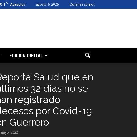
C
30.1
agosto 6, 2026
Quiénes somos
Acapulco
EDICIÓN DIGITAL
Reporta Salud que en
últimos 32 días no se
han registrado
decesos por Covid-19
en Guerrero
 mayo, 2022