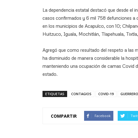
La dependencia estatal destacó que desde el i
casos confirmados y 6 mil 758 defunciones a ca
en los municipios de Acapulco, con 10; Chilpanc
Huitzuco, Iguala, Mochitlán, Tlapehuala, Tixtla
Agregó que como resultado del respeto a las m
ha disminuido de manera considerable la hospi
manteniendo una ocupación de camas Covid del 2
estado.
ETIQUETAS
CONTAGIOS
COVID-19
GUERRER
COMPARTIR
Facebook
Twit