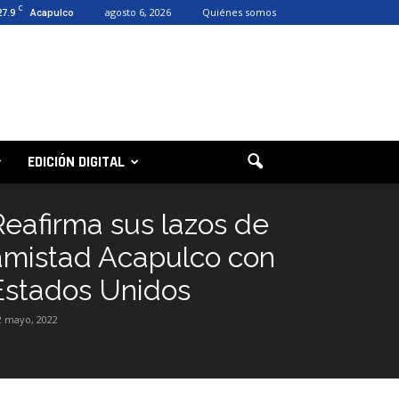
C
27.9
agosto 6, 2026
Quiénes somos
Acapulco
EDICIÓN DIGITAL
Reafirma sus lazos de
amistad Acapulco con
Estados Unidos
2 mayo, 2022