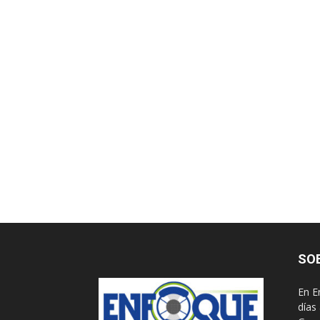
SO
En E
días