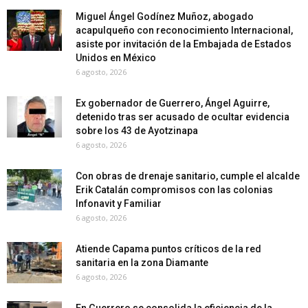
Miguel Ángel Godínez Muñoz, abogado
acapulqueño con reconocimiento Internacional,
asiste por invitación de la Embajada de Estados
Unidos en México
6 agosto, 2026
Ex gobernador de Guerrero, Ángel Aguirre,
detenido tras ser acusado de ocultar evidencia
sobre los 43 de Ayotzinapa
6 agosto, 2026
Con obras de drenaje sanitario, cumple el alcalde
Erik Catalán compromisos con las colonias
Infonavit y Familiar
6 agosto, 2026
Atiende Capama puntos críticos de la red
sanitaria en la zona Diamante
6 agosto, 2026
En Guerrero se consolida la eficiencia de la