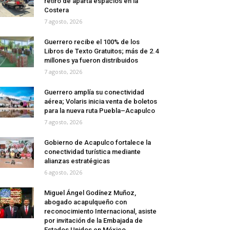
retiro de aparta espacios en la
Costera
7 agosto, 2026
Guerrero recibe el 100% de los
Libros de Texto Gratuitos; más de 2.4
millones ya fueron distribuidos
7 agosto, 2026
Guerrero amplía su conectividad
aérea; Volaris inicia venta de boletos
para la nueva ruta Puebla–Acapulco
7 agosto, 2026
Gobierno de Acapulco fortalece la
conectividad turística mediante
alianzas estratégicas
6 agosto, 2026
Miguel Ángel Godínez Muñoz,
abogado acapulqueño con
reconocimiento Internacional, asiste
por invitación de la Embajada de
Estados Unidos en México