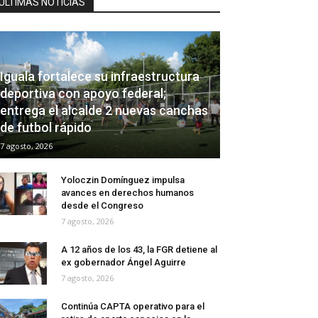
ÚLTIMAS NOTICIAS
Iguala fortalece su infraestructura
deportiva con apoyo federal;
entrega el alcalde 2 nuevas canchas
de futbol rápido
7 agosto, 2026
Yoloczin Domínguez impulsa
avances en derechos humanos
desde el Congreso
7 agosto, 2026
A 12 años de los 43, la FGR detiene al
ex gobernador Ángel Aguirre
7 agosto, 2026
Continúa CAPTA operativo para el