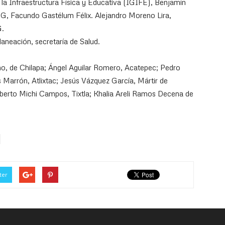
e la Infraestructura Física y Educativa (IGIFE), Benjamín
EG, Facundo Gastélum Félix. Alejandro Moreno Lira,
G.
neación, secretaría de Salud.
ino, de Chilapa; Ángel Aguilar Romero, Acatepec; Pedro
Marrón, Atlixtac; Jesús Vázquez García, Mártir de
berto Michi Campos, Tixtla; Khalia Areli Ramos Decena de
ter