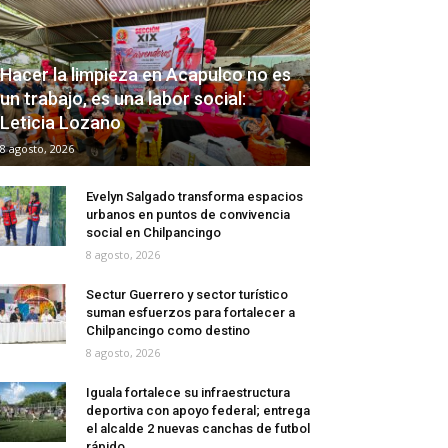
Hacer la limpieza en Acapulco no es
un trabajo, es una labor social:
Leticia Lozano
8 agosto, 2026
Evelyn Salgado transforma espacios
urbanos en puntos de convivencia
social en Chilpancingo
8 agosto, 2026
Sectur Guerrero y sector turístico
suman esfuerzos para fortalecer a
Chilpancingo como destino
8 agosto, 2026
Iguala fortalece su infraestructura
deportiva con apoyo federal; entrega
el alcalde 2 nuevas canchas de futbol
rápido