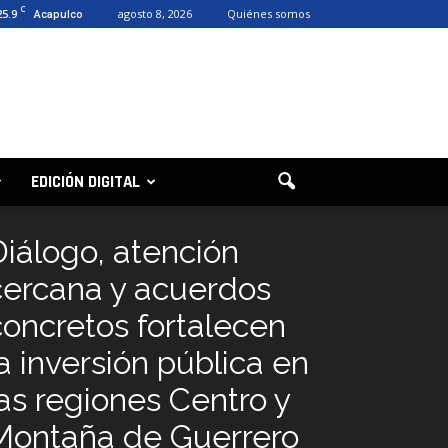
C
25.9
agosto 8, 2026
Quiénes somos
Acapulco
EDICIÓN DIGITAL
Diálogo, atención
cercana y acuerdos
concretos fortalecen
la inversión pública en
las regiones Centro y
Montaña de Guerrero