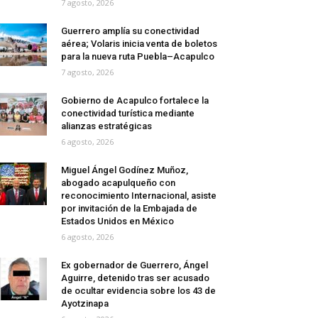
7 agosto, 2026
Guerrero amplía su conectividad
aérea; Volaris inicia venta de boletos
para la nueva ruta Puebla–Acapulco
7 agosto, 2026
Gobierno de Acapulco fortalece la
conectividad turística mediante
alianzas estratégicas
6 agosto, 2026
Miguel Ángel Godínez Muñoz,
abogado acapulqueño con
reconocimiento Internacional, asiste
por invitación de la Embajada de
Estados Unidos en México
6 agosto, 2026
Ex gobernador de Guerrero, Ángel
Aguirre, detenido tras ser acusado
de ocultar evidencia sobre los 43 de
Ayotzinapa