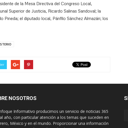
idente de la Mesa Directiva del Congreso Local,
unal Superior de Justicia, Ricardo Salinas Sandoval; la
do Pineda; el diputado local, Pánfilo Sánchez Almazán; los
STERIO
ter
BRE NOSOTROS
S
nfoque Informativo producimos un servicio de noticias 365
 al año, con particular atención a los temas que suceden en
rero, México y en el mundo. Proporcionar una información