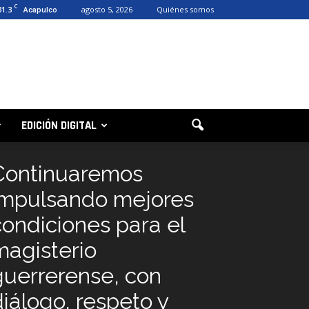
C
31.3
agosto 5, 2026
Quiénes somos
Acapulco
EDICIÓN DIGITAL
Continuaremos
impulsando mejores
condiciones para el
magisterio
guerrerense, con
diálogo, respeto y