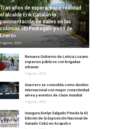
Tras años de espera, hace realidad
el alcalde Erik Catalán la
pavimentación de calles en las
colonias «El Pedregal» y «19 de
Enero»
5 agosto, 2026
Renueva Gobierno de Leticia Lozano
espacios públicos con brigadas
urbanas
5 agosto, 2026
Guerrero se consolida como destino
internacional con mayor conectividad
aérea y eventos de clase mundial
5 agosto, 2026
Inaugura Evelyn Salgado Pineda la 62
Edición de la Exposición Nacional de
Ganado Cebú en Acapulco