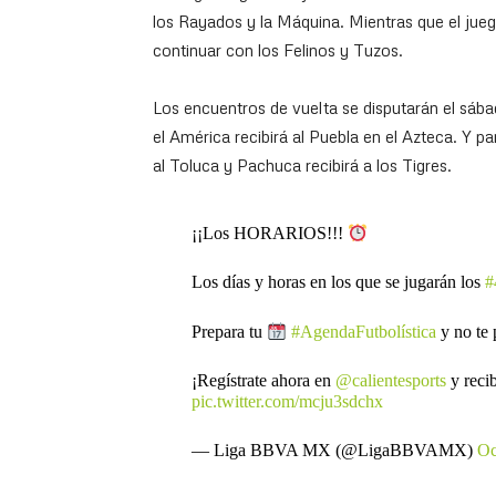
los Rayados y la Máquina. Mientras que el jueg
continuar con los Felinos y Tuzos.
Los encuentros de vuelta se disputarán el sáb
el América recibirá al Puebla en el Azteca. Y p
al Toluca y Pachuca recibirá a los Tigres.
¡¡Los HORARIOS!!!
Los días y horas en los que se jugarán los
#
Prepara tu
#AgendaFutbolística
y no te 
¡Regístrate ahora en
@calientesports
y reci
pic.twitter.com/mcju3sdchx
— Liga BBVA MX (@LigaBBVAMX)
Oc