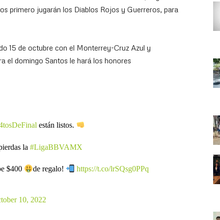
os primero jugarán los Diablos Rojos y Guerreros, para
ado 15 de octubre con el Monterrey-Cruz Azul y
ara el domingo Santos le hará los honores
4tosDeFinal
están listos.
pierdas la
#LigaBBVAMX
be $400
de regalo!
https://t.co/lrSQsg0PPq
tober 10, 2022