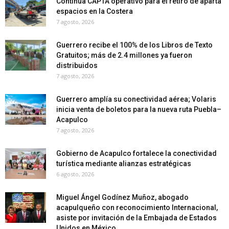
Continúa CAPTA operativo para el retiro de aparta
espacios en la Costera
7 agosto, 2026
Guerrero recibe el 100% de los Libros de Texto
Gratuitos; más de 2.4 millones ya fueron
distribuidos
7 agosto, 2026
Guerrero amplía su conectividad aérea; Volaris
inicia venta de boletos para la nueva ruta Puebla–
Acapulco
7 agosto, 2026
Gobierno de Acapulco fortalece la conectividad
turística mediante alianzas estratégicas
6 agosto, 2026
Miguel Ángel Godínez Muñoz, abogado
acapulqueño con reconocimiento Internacional,
asiste por invitación de la Embajada de Estados
Unidos en México