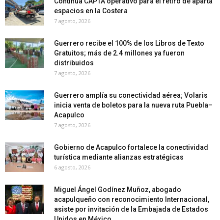
Continúa CAPTA operativo para el retiro de aparta
espacios en la Costera
7 agosto, 2026
Guerrero recibe el 100% de los Libros de Texto
Gratuitos; más de 2.4 millones ya fueron
distribuidos
7 agosto, 2026
Guerrero amplía su conectividad aérea; Volaris
inicia venta de boletos para la nueva ruta Puebla–
Acapulco
7 agosto, 2026
Gobierno de Acapulco fortalece la conectividad
turística mediante alianzas estratégicas
6 agosto, 2026
Miguel Ángel Godínez Muñoz, abogado
acapulqueño con reconocimiento Internacional,
asiste por invitación de la Embajada de Estados
Unidos en México