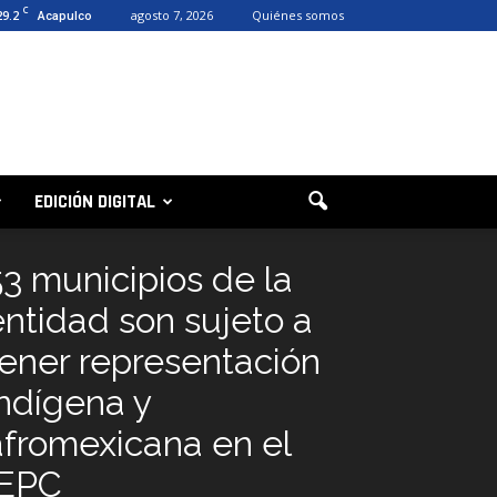
C
29.2
agosto 7, 2026
Quiénes somos
Acapulco
EDICIÓN DIGITAL
53 municipios de la
entidad son sujeto a
tener representación
indígena y
afromexicana en el
IEPC