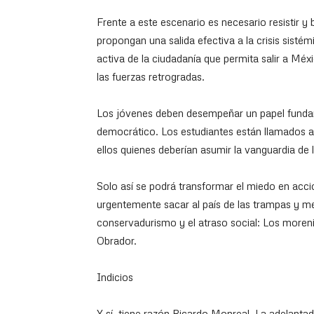
Frente a este escenario es necesario resistir y
propongan una salida efectiva a la crisis sisté
activa de la ciudadanía que permita salir a Méxi
las fuerzas retrogradas.
Los jóvenes deben desempeñar un papel funda
democrático. Los estudiantes están llamados a 
ellos quienes deberían asumir la vanguardia de
Solo así se podrá transformar el miedo en acció
urgentemente sacar al país de las trampas y me
conservadurismo y el atraso social: Los moren
Obrador.
Indicios
Y sí, tiene razón Ricardo Monreal. La adelanta