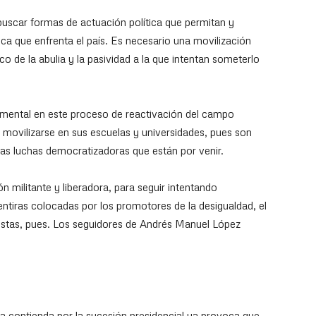
 buscar formas de actuación política que permitan y
mica que enfrenta el país. Es necesario una movilización
co de la abulia y la pasividad a la que intentan someterlo
mental en este proceso de reactivación del campo
movilizarse en sus escuelas y universidades, pues son
 las luchas democratizadoras que están por venir.
n militante y liberadora, para seguir intentando
ntiras colocadas por los promotores de la desigualdad, el
istas, pues. Los seguidores de Andrés Manuel López
da contienda por la sucesión presidencial ya provoca que