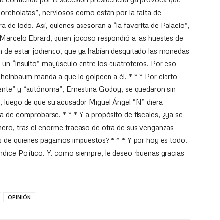
corcholatas”, nerviosos como están por la falta de
ra de lodo. Así, quienes asesoran a “la favorita de Palacio”,
Marcelo Ebrard, quien jocoso respondió a las huestes de
de estar jodiendo, que ya habían desquitado las monedas
, un “insulto” mayúsculo entre los cuatroteros. Por eso
Sheinbaum manda a que lo golpeen a él. * * * Por cierto
iente” y “autónoma”, Ernestina Godoy, se quedaron sin
, luego de que su acusador Miguel Ángel “N” diera
 de comprobarse. * * * Y a propósito de fiscales, ¿ya se
nero, tras el enorme fracaso de otra de sus venganzas
os de quienes pagamos impuestos? * * * Y por hoy es todo.
ndice Político. Y. como siempre, le deseo ¡buenas gracias
OPINIÓN