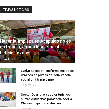
ÚLTIMAS NOTICIAS
Hacer la limpieza en Acapulco no es
un trabajo, es una labor social:
Leticia Lozano
8 agosto, 2026
Evelyn Salgado transforma espacios
urbanos en puntos de convivencia
social en Chilpancingo
8 agosto, 2026
Sectur Guerrero y sector turístico
suman esfuerzos para fortalecer a
Chilpancingo como destino
8 agosto, 2026