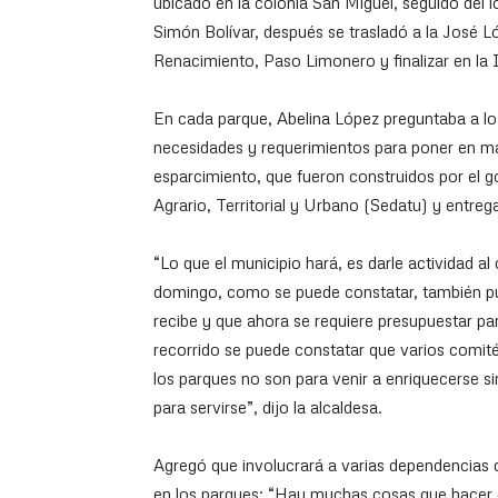
ubicado en la colonia San Miguel, seguido del 
Simón Bolívar, después se trasladó a la José Ló
Renacimiento, Paso Limonero y finalizar en la 
En cada parque, Abelina López preguntaba a los
necesidades y requerimientos para poner en mar
esparcimiento, que fueron construidos por el go
Agrario, Territorial y Urbano (Sedatu) y entreg
“Lo que el municipio hará, es darle actividad a
domingo, como se puede constatar, también pus
recibe y que ahora se requiere presupuestar pa
recorrido se puede constatar que varios comité
los parques no son para venir a enriquecerse si
para servirse”, dijo la alcaldesa.
Agregó que involucrará a varias dependencias 
en los parques: “Hay muchas cosas que hacer qu