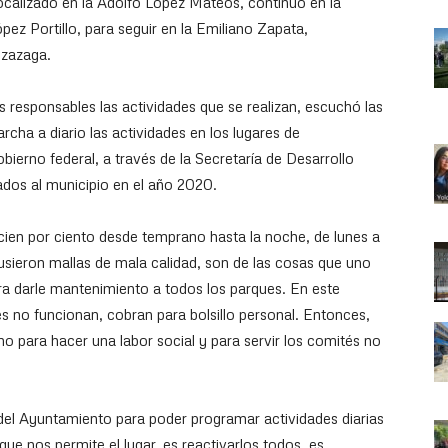
localizado en la Adolfo López Mateos, continúo en la
pez Portillo, para seguir en la Emiliano Zapata,
Izazaga.
 responsables las actividades que se realizan, escuchó las
cha a diario las actividades en los lugares de
bierno federal, a través de la Secretaría de Desarrollo
ados al municipio en el año 2020.
l cien por ciento desde temprano hasta la noche, de lunes a
ieron mallas de mala calidad, son de las cosas que uno
ra darle mantenimiento a todos los parques. En este
s no funcionan, cobran para bolsillo personal. Entonces,
no para hacer una labor social y para servir los comités no
del Ayuntamiento para poder programar actividades diarias
e nos permite el lugar, es reactivarlos todos, es