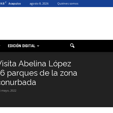
C
24.8
agosto 8, 2026
Quiénes somos
Acapulco
EDICIÓN DIGITAL
Visita Abelina López
16 parques de la zona
conurbada
5 mayo, 2022