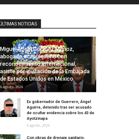
ÚLTIMAS NOTICIAS
Miguel Ángel Godínez Muñoz,
abogado acapulqueño con
reconocimiento Internacional,
asiste por invitación de la Embajada
de Estados Unidos en México
6 agosto, 2026
Ex gobernador de Guerrero, Ángel
Aguirre, detenido tras ser acusado
de ocultar evidencia sobre los 43 de
Ayotzinapa
6 agosto, 2026
Con obras de drenaje sanitario,