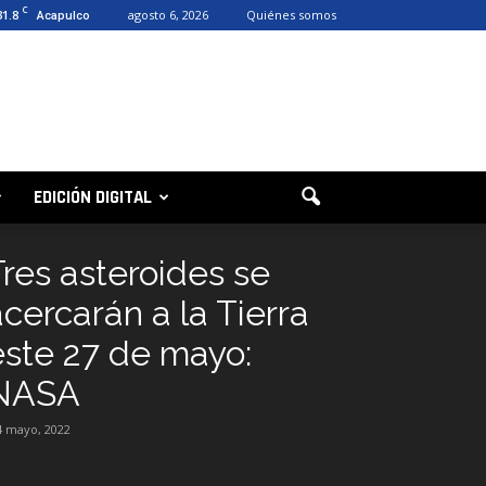
C
31.8
agosto 6, 2026
Quiénes somos
Acapulco
EDICIÓN DIGITAL
Tres asteroides se
acercarán a la Tierra
este 27 de mayo:
NASA
4 mayo, 2022