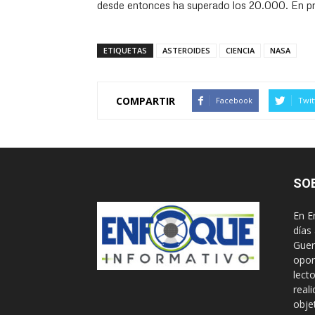
desde entonces ha superado los 20.000. En p
ETIQUETAS
ASTEROIDES
CIENCIA
NASA
COMPARTIR
Facebook
Twit
SO
En E
días
Guer
opor
lect
real
obje