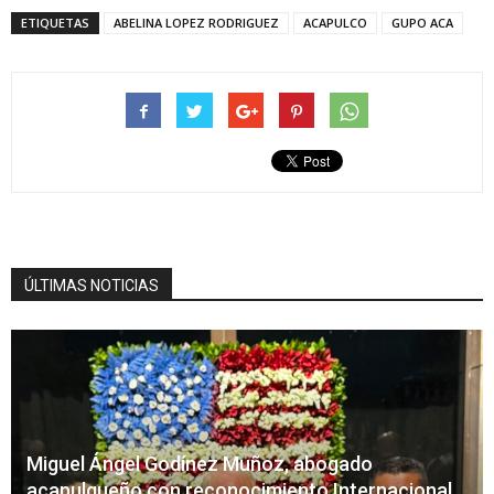
ETIQUETAS
ABELINA LOPEZ RODRIGUEZ
ACAPULCO
GUPO ACA
ÚLTIMAS NOTICIAS
Miguel Ángel Godínez Muñoz, abogado
acapulqueño con reconocimiento Internacional,