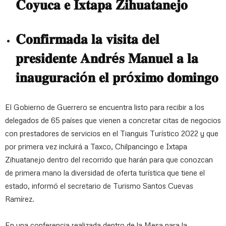
𝐂𝐨𝐲𝐮𝐜𝐚 𝐞 𝐈𝐱𝐭𝐚𝐩𝐚 𝐙𝐢𝐡𝐮𝐚𝐭𝐚𝐧𝐞𝐣𝐨
𝐂𝐨𝐧𝐟𝐢𝐫𝐦𝐚𝐝𝐚 𝐥𝐚 𝐯𝐢𝐬𝐢𝐭𝐚 𝐝𝐞𝐥
𝐩𝐫𝐞𝐬𝐢𝐝𝐞𝐧𝐭𝐞 𝐀𝐧𝐝𝐫é𝐬 𝐌𝐚𝐧𝐮𝐞𝐥 𝐚 𝐥𝐚
𝐢𝐧𝐚𝐮𝐠𝐮𝐫𝐚𝐜𝐢ó𝐧 𝐞𝐥 𝐩𝐫ó𝐱𝐢𝐦𝐨 𝐝𝐨𝐦𝐢𝐧𝐠𝐨
El Gobierno de Guerrero se encuentra listo para recibir a los
delegados de 65 países que vienen a concretar citas de negocios
con prestadores de servicios en el Tianguis Turístico 2022 y que
por primera vez incluirá a Taxco, Chilpancingo e Ixtapa
Zihuatanejo dentro del recorrido que harán para que conozcan
de primera mano la diversidad de oferta turística que tiene el
estado, informó el secretario de Turismo Santos Cuevas
Ramírez.
En una conferencia realizada dentro de la Mesa para la