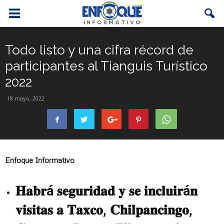
Todo listo y una cifra récord de
participantes al Tianguis Turístico
2022
18 mayo, 2022
Enfoque Informativo
𝐇𝐚𝐛𝐫á 𝐬𝐞𝐠𝐮𝐫𝐢𝐝𝐚𝐝 𝐲 𝐬𝐞 𝐢𝐧𝐜𝐥𝐮𝐢𝐫á𝐧
𝐯𝐢𝐬𝐢𝐭𝐚𝐬 𝐚 𝐓𝐚𝐱𝐜𝐨, 𝐂𝐡𝐢𝐥𝐩𝐚𝐧𝐜𝐢𝐧𝐠𝐨,