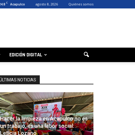
C
24.8
agosto 8, 2026
Quiénes somos
Acapulco
EDICIÓN DIGITAL
ÚLTIMAS NOTICIAS
Hacer la limpieza en Acapulco no es
un trabajo, es una labor social:
Leticia Lozano