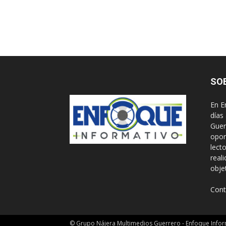
SO
En E
días
Guer
opor
lect
real
obje
Cont
© Grupo Nájera Multimedios Guerrero - Enfoque Infor