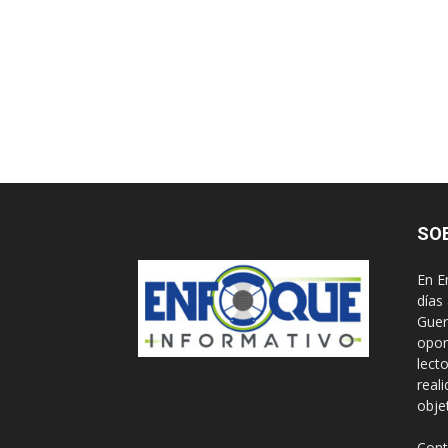
SO
En E
días
Guer
opor
lect
real
obje
Cont