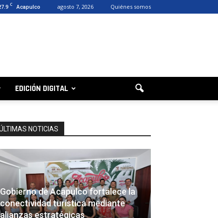
C
27.9
agosto 7, 2026
Quiénes somos
Acapulco
EDICIÓN DIGITAL
ÚLTIMAS NOTICIAS
Gobierno de Acapulco fortalece la
conectividad turística mediante
alianzas estratégicas