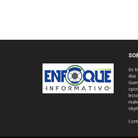
SO
En E
días
Guer
opor
lect
real
obje
Cont