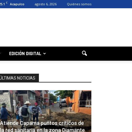
C
25.1
agosto 6, 2026
Quiénes somos
Acapulco
EDICIÓN DIGITAL
ÚLTIMAS NOTICIAS
Atiende Capama puntos críticos de
la red sanitaria en la zona Diamante