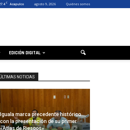
C
27.4
agosto 9, 2026
Quiénes somos
Acapulco
EDICIÓN DIGITAL
ÚLTIMAS NOTICIAS
Iguala marca precedente histórico
con la presentación de su primer
«Atlas de Riesgos»