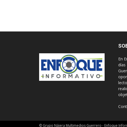
SO
En E
días
Guer
opor
lect
real
obje
Cont
© Grupo Nájera Multimedios Guerrero - Enfoque Infor