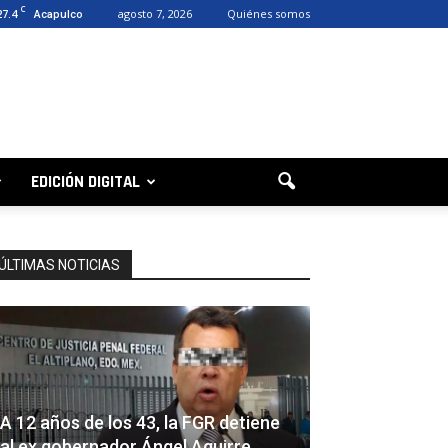
C
27.4
agosto 7, 2026
Quiénes somos
Acapulco
EDICIÓN DIGITAL
ÚLTIMAS NOTICIAS
A 12 años de los 43, la FGR detiene
al ex gobernador Ángel Aguirre