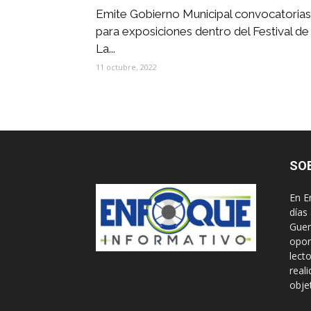
Emite Gobierno Municipal convocatorias
para exposiciones dentro del Festival de
La...
11 octubre, 2022
SO
En E
días
Guer
opor
lect
real
obje