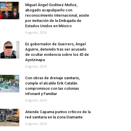
Miguel Ángel Godínez Muñoz,
abogado acapulqueño con
reconocimiento Internacional, asiste
por invitación de la Embajada de
Estados Unidos en México
6 agosto, 2026
Ex gobernador de Guerrero, Ángel
Aguirre, detenido tras ser acusado
de ocultar evidencia sobre los 43 de
Ayotzinapa
6 agosto, 2026
Con obras de drenaje sanitario,
cumple el alcalde Erik Catalán
compromisos con las colonias
Infonavit y Familiar
6 agosto, 2026
Atiende Capama puntos críticos de la
red sanitaria en la zona Diamante
6 agosto, 2026