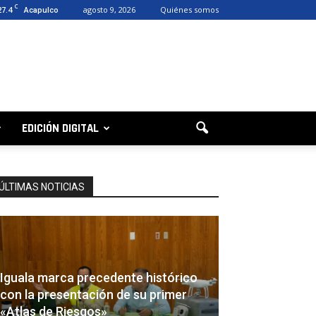
C
27.4
agosto 9, 2026
Quiénes somos
Acapulco
EDICIÓN DIGITAL
ÚLTIMAS NOTICIAS
Iguala marca precedente histórico
con la presentación de su primer
«Atlas de Riesgos»