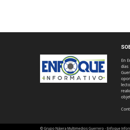
SO
En E
días
Guer
opor
lect
real
obje
Cont
© Grupo Nájera Multimedios Guerrero - Enfoque Infor