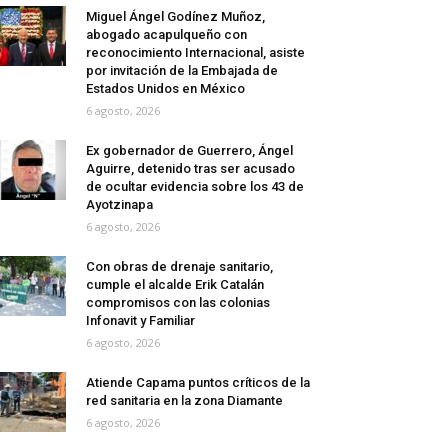
Miguel Ángel Godínez Muñoz,
abogado acapulqueño con
reconocimiento Internacional, asiste
por invitación de la Embajada de
Estados Unidos en México
6 agosto, 2026
Ex gobernador de Guerrero, Ángel
Aguirre, detenido tras ser acusado
de ocultar evidencia sobre los 43 de
Ayotzinapa
6 agosto, 2026
Con obras de drenaje sanitario,
cumple el alcalde Erik Catalán
compromisos con las colonias
Infonavit y Familiar
6 agosto, 2026
Atiende Capama puntos críticos de la
red sanitaria en la zona Diamante
6 agosto, 2026