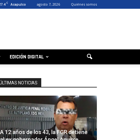
C
27.4
agosto 7, 2026
Quiénes somos
Acapulco
EDICIÓN DIGITAL
ÚLTIMAS NOTICIAS
A 12 años de los 43, la FGR detiene
al ex gobernador Ángel Aguirre