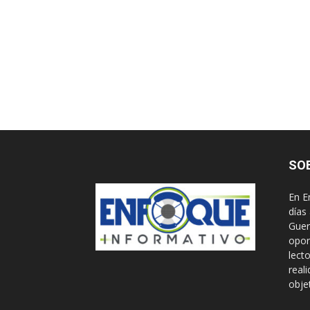
SO
En E
días
Guer
opor
lect
real
obje