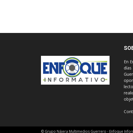
SO
En E
días
Guer
opor
lect
real
obje
Cont
© Grupo Nájera Multimedios Guerrero - Enfoque Infor