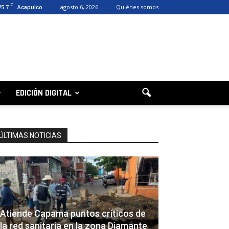
C
25.7
agosto 6, 2026
Quiénes somos
Acapulco
EDICIÓN DIGITAL
ÚLTIMAS NOTICIAS
Atiende Capama puntos críticos de
la red sanitaria en la zona Diamante