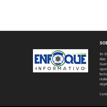
SO
En E
días
Guer
opor
lect
real
obje
Cont