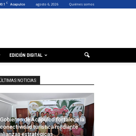
C
30.1
agosto 6, 2026
Quiénes somos
Acapulco
EDICIÓN DIGITAL
ÚLTIMAS NOTICIAS
Gobierno de Acapulco fortalece la
conectividad turística mediante
alianzas estratégicas