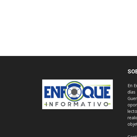
SO
En E
días
Guer
opor
lect
real
obje
Cont