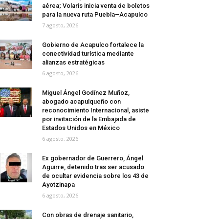
aérea; Volaris inicia venta de boletos
para la nueva ruta Puebla–Acapulco
7 agosto, 2026
Gobierno de Acapulco fortalece la
conectividad turística mediante
alianzas estratégicas
6 agosto, 2026
Miguel Ángel Godínez Muñoz,
abogado acapulqueño con
reconocimiento Internacional, asiste
por invitación de la Embajada de
Estados Unidos en México
6 agosto, 2026
Ex gobernador de Guerrero, Ángel
Aguirre, detenido tras ser acusado
de ocultar evidencia sobre los 43 de
Ayotzinapa
6 agosto, 2026
Con obras de drenaje sanitario,