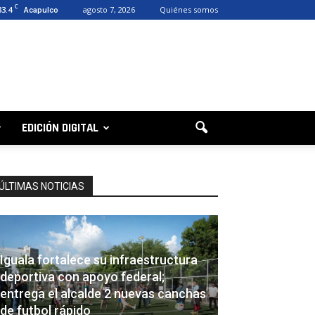
C
33.4
agosto 7, 2026
Quiénes somos
Acapulco
EDICIÓN DIGITAL
ÚLTIMAS NOTICIAS
Iguala fortalece su infraestructura
deportiva con apoyo federal;
entrega el alcalde 2 nuevas canchas
de futbol rápido