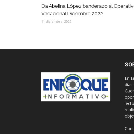
Da Abelina López banderazo al Operati
Vacacional Diciembre 2022
11 diciembre, 2022
SO
En E
días
Guer
opor
lect
real
obje
Cont