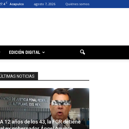
C
27.4
agosto 7, 2026
Quiénes somos
Acapulco
EDICIÓN DIGITAL
ÚLTIMAS NOTICIAS
A 12 años de los 43, la FGR detiene
al ex gobernador Ángel Aguirre