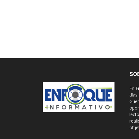
SO
En E
días
Guer
opor
lect
real
obje