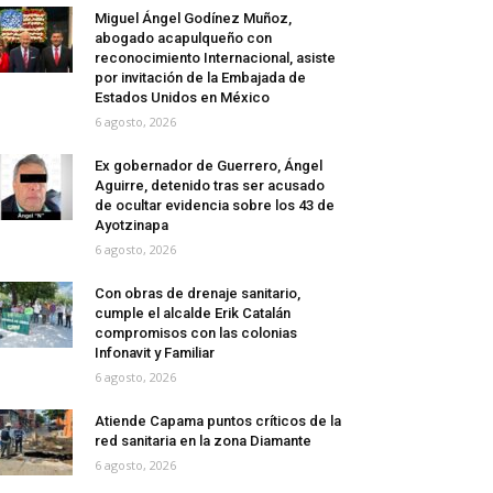
Miguel Ángel Godínez Muñoz,
abogado acapulqueño con
reconocimiento Internacional, asiste
por invitación de la Embajada de
Estados Unidos en México
6 agosto, 2026
Ex gobernador de Guerrero, Ángel
Aguirre, detenido tras ser acusado
de ocultar evidencia sobre los 43 de
Ayotzinapa
6 agosto, 2026
Con obras de drenaje sanitario,
cumple el alcalde Erik Catalán
compromisos con las colonias
Infonavit y Familiar
6 agosto, 2026
Atiende Capama puntos críticos de la
red sanitaria en la zona Diamante
6 agosto, 2026