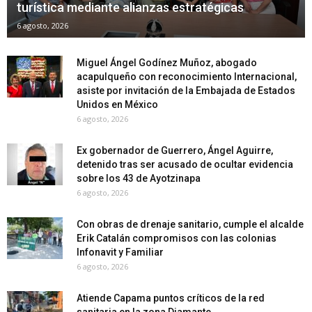
turística mediante alianzas estratégicas
6 agosto, 2026
Miguel Ángel Godínez Muñoz, abogado
acapulqueño con reconocimiento Internacional,
asiste por invitación de la Embajada de Estados
Unidos en México
6 agosto, 2026
Ex gobernador de Guerrero, Ángel Aguirre,
detenido tras ser acusado de ocultar evidencia
sobre los 43 de Ayotzinapa
6 agosto, 2026
Con obras de drenaje sanitario, cumple el alcalde
Erik Catalán compromisos con las colonias
Infonavit y Familiar
6 agosto, 2026
Atiende Capama puntos críticos de la red
sanitaria en la zona Diamante