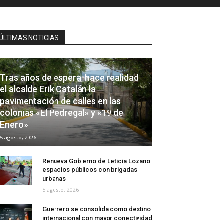
ÚLTIMAS NOTICIAS
Tras años de espera, hace realidad
el alcalde Erik Catalán la
pavimentación de calles en las
colonias «El Pedregal» y «19 de
Enero»
5 agosto, 2026
Renueva Gobierno de Leticia Lozano
espacios públicos con brigadas
urbanas
5 agosto, 2026
Guerrero se consolida como destino
internacional con mayor conectividad