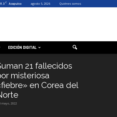
C
31.3
agosto 5, 2026
Quiénes somos
Acapulco
EDICIÓN DIGITAL
Suman 21 fallecidos
por misteriosa
«fiebre» en Corea del
Norte
4 mayo, 2022