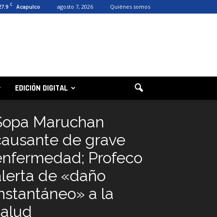
C
27.9
agosto 7, 2026
Quiénes somos
Acapulco
EDICIÓN DIGITAL
Sopa Maruchan
causante de grave
enfermedad; Profeco
alerta de «daño
instantáneo» a la
salud