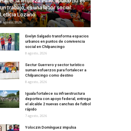
Hacer la limpieza en Acapulco no es
un trabajo, es una labor social:
Leticia Lozano
8 agosto, 2026
Evelyn Salgado transforma espacios
urbanos en puntos de convivencia
social en Chilpancingo
8 agosto, 2026
Sectur Guerrero y sector turístico
suman esfuerzos para fortalecer a
Chilpancingo como destino
8 agosto, 2026
Iguala fortalece su infraestructura
deportiva con apoyo federal; entrega
el alcalde 2 nuevas canchas de futbol
rápido
7 agosto, 2026
Yoloczin Domínguez impulsa