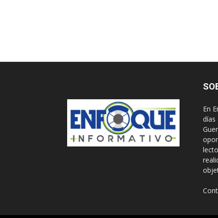
SO
En E
días
Guer
opor
lect
real
obje
Cont