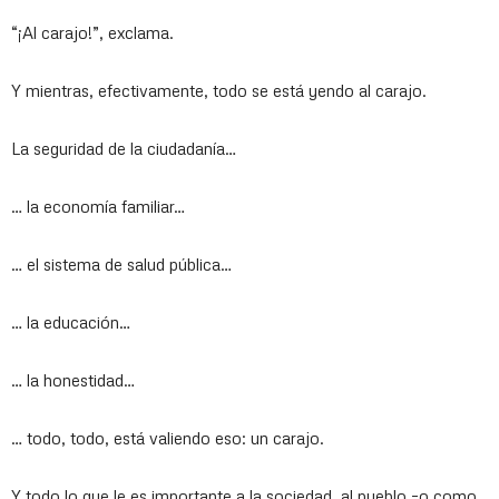
“¡Al carajo!”, exclama.
Y mientras, efectivamente, todo se está yendo al carajo.
La seguridad de la ciudadanía…
… la economía familiar…
… el sistema de salud pública…
… la educación…
… la honestidad…
… todo, todo, está valiendo eso: un carajo.
Y todo lo que le es importante a la sociedad, al pueblo –o como