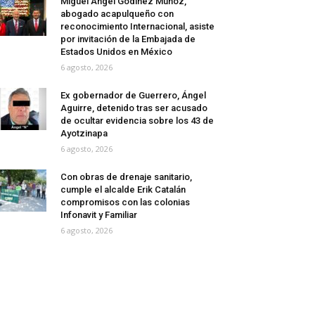
Miguel Ángel Godínez Muñoz,
abogado acapulqueño con
reconocimiento Internacional, asiste
por invitación de la Embajada de
Estados Unidos en México
6 agosto, 2026
Ex gobernador de Guerrero, Ángel
Aguirre, detenido tras ser acusado
de ocultar evidencia sobre los 43 de
Ayotzinapa
6 agosto, 2026
Con obras de drenaje sanitario,
cumple el alcalde Erik Catalán
compromisos con las colonias
Infonavit y Familiar
6 agosto, 2026