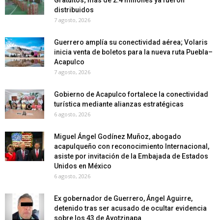
Gratuitos; más de 2.4 millones ya fueron
distribuidos
7 agosto, 2026
Guerrero amplía su conectividad aérea; Volaris
inicia venta de boletos para la nueva ruta Puebla–
Acapulco
7 agosto, 2026
Gobierno de Acapulco fortalece la conectividad
turística mediante alianzas estratégicas
6 agosto, 2026
Miguel Ángel Godínez Muñoz, abogado
acapulqueño con reconocimiento Internacional,
asiste por invitación de la Embajada de Estados
Unidos en México
6 agosto, 2026
Ex gobernador de Guerrero, Ángel Aguirre,
detenido tras ser acusado de ocultar evidencia
sobre los 43 de Ayotzinapa