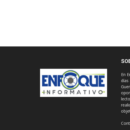
SO
En E
días
Guer
opor
lect
real
obje
Cont