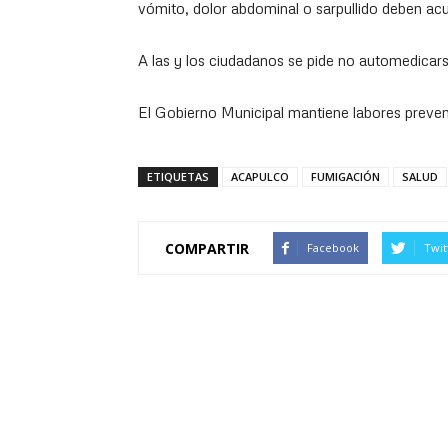
vómito, dolor abdominal o sarpullido deben acu
A las y los ciudadanos se pide no automedicars
El Gobierno Municipal mantiene labores preven
ETIQUETAS
ACAPULCO
FUMIGACIÓN
SALUD
COMPARTIR
Facebook
Twit