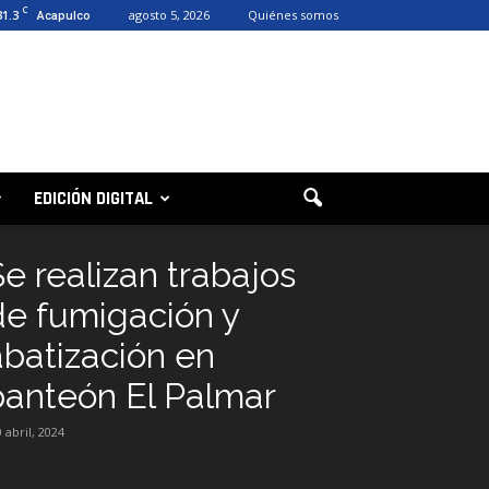
C
31.3
agosto 5, 2026
Quiénes somos
Acapulco
EDICIÓN DIGITAL
Se realizan trabajos
de fumigación y
abatización en
panteón El Palmar
 abril, 2024