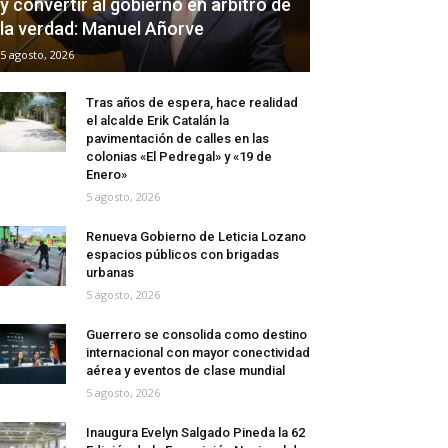
y convertir al gobierno en árbitro de
la verdad: Manuel Añorve
5 agosto, 2026
Tras años de espera, hace realidad
el alcalde Erik Catalán la
pavimentación de calles en las
colonias «El Pedregal» y «19 de
Enero»
5 agosto, 2026
Renueva Gobierno de Leticia Lozano
espacios públicos con brigadas
urbanas
5 agosto, 2026
Guerrero se consolida como destino
internacional con mayor conectividad
aérea y eventos de clase mundial
5 agosto, 2026
Inaugura Evelyn Salgado Pineda la 62