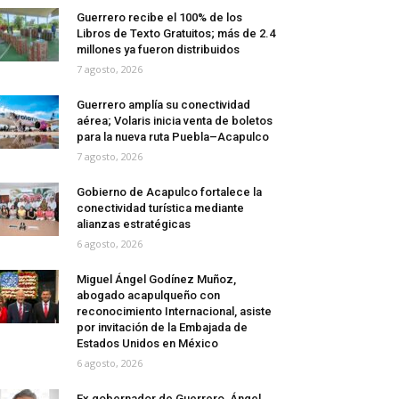
Guerrero recibe el 100% de los
Libros de Texto Gratuitos; más de 2.4
millones ya fueron distribuidos
7 agosto, 2026
Guerrero amplía su conectividad
aérea; Volaris inicia venta de boletos
para la nueva ruta Puebla–Acapulco
7 agosto, 2026
Gobierno de Acapulco fortalece la
conectividad turística mediante
alianzas estratégicas
6 agosto, 2026
Miguel Ángel Godínez Muñoz,
abogado acapulqueño con
reconocimiento Internacional, asiste
por invitación de la Embajada de
Estados Unidos en México
6 agosto, 2026
Ex gobernador de Guerrero, Ángel