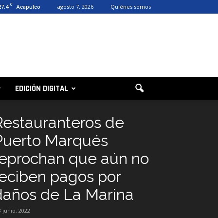
C
27.4
agosto 7, 2026
Quiénes somos
Acapulco
EDICIÓN DIGITAL
Restauranteros de
Puerto Marqués
reprochan que aún no
reciben pagos por
daños de La Marina
3 junio, 2022